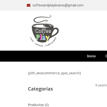
coffeeandplaylinares@gmail.com
Inicio
C
[yith_woocommerce_ajax_search]
It seem
Categorías
Productos
5