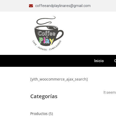
coffeeandplaylinares@gmail.com
Inicio
C
[yith_woocommerce_ajax_search]
It seem
Categorías
Productos
5