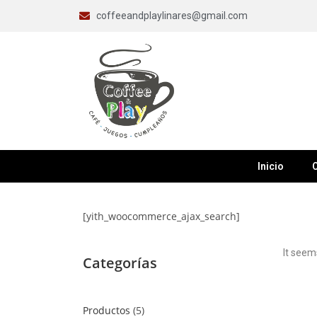
coffeeandplaylinares@gmail.com
Inicio
C
[yith_woocommerce_ajax_search]
It seem
Categorías
Productos
5