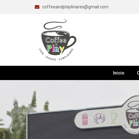
coffeeandplaylinares@gmail.com
Inicio
C