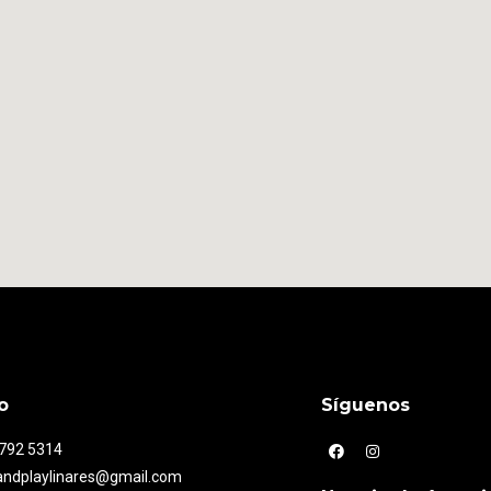
o
Síguenos
7792 5314
andplaylinares@gmail.com