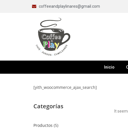
coffeeandplaylinares@gmail.com
Inicio
C
[yith_woocommerce_ajax_search]
Categorías
It seem
Productos
5