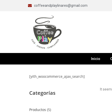
coffeeandplaylinares@gmail.com
Inicio
C
[yith_woocommerce_ajax_search]
It seem
Categorías
Productos
5