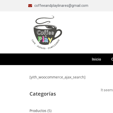
coffeeandplaylinares@gmail.com
Inicio
C
[yith_woocommerce_ajax_search]
It seem
Categorías
Productos
5