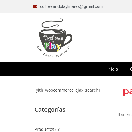
coffeeandplaylinares@gmail.com
Inicio
C
p
[yith_woocommerce_ajax_search]
Categorías
It seem
Productos
5