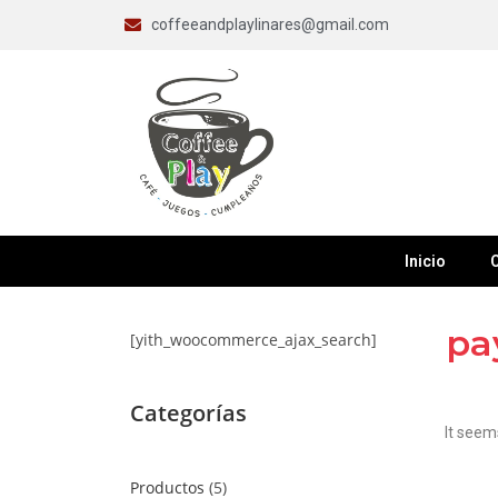
coffeeandplaylinares@gmail.com
Inicio
C
pa
[yith_woocommerce_ajax_search]
Categorías
It seem
Productos
5