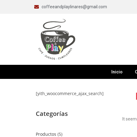
coffeeandplaylinares@gmail.com
Inicio
C
[yith_woocommerce_ajax_search]
Categorías
It seem
Productos
5