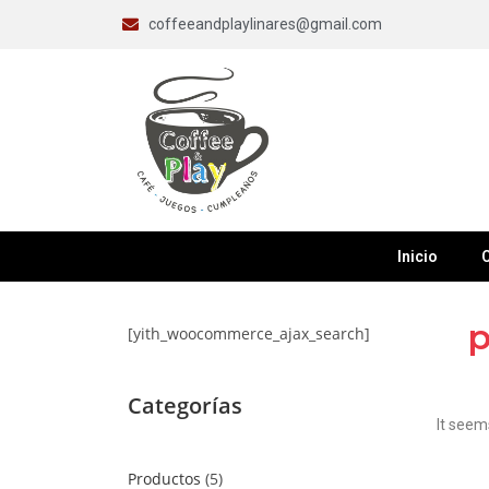
coffeeandplaylinares@gmail.com
Inicio
C
p
[yith_woocommerce_ajax_search]
Categorías
It seem
Productos
5