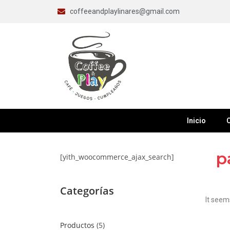
coffeeandplaylinares@gmail.com
Inicio
C
p
[yith_woocommerce_ajax_search]
Categorías
It seem
Productos
5