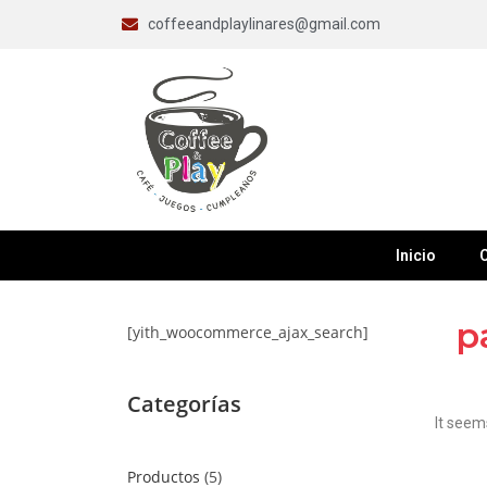
coffeeandplaylinares@gmail.com
Inicio
C
p
[yith_woocommerce_ajax_search]
Categorías
It seem
Productos
5