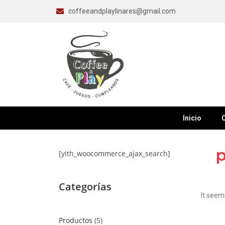
coffeeandplaylinares@gmail.com
Inicio
C
p
[yith_woocommerce_ajax_search]
Categorías
It seem
Productos
5