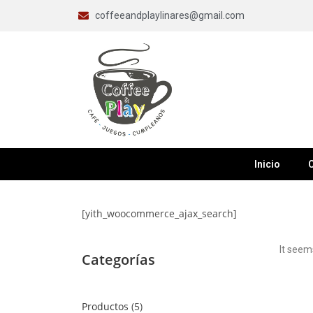
coffeeandplaylinares@gmail.com
Inicio
C
[yith_woocommerce_ajax_search]
It seem
Categorías
Productos
5