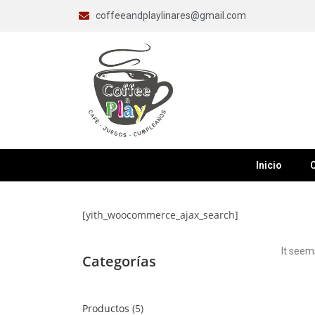
coffeeandplaylinares@gmail.com
Inicio
C
[yith_woocommerce_ajax_search]
It seem
Categorías
Productos
5