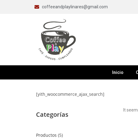
coffeeandplaylinares@gmail.com
Inicio
C
[yith_woocommerce_ajax_search]
It seem
Categorías
Productos
5